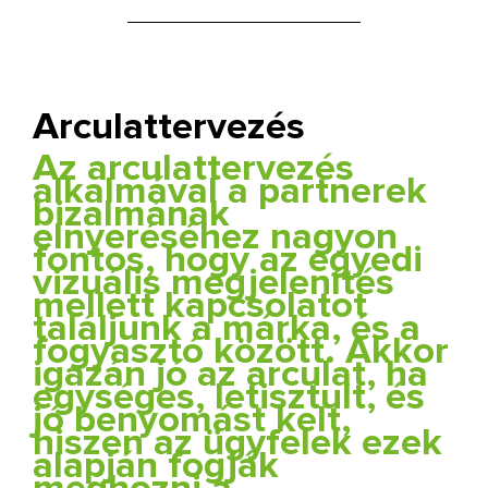
Arculattervezés
Az arculattervezés
alkalmával a partnerek
bizalmának
elnyeréséhez nagyon
fontos, hogy az egyedi
vizuális megjelenítés
mellett kapcsolatot
találjunk a márka, és a
fogyasztó között. Akkor
igazán jó az arculat, ha
egységes, letisztult, és
jó benyomást kelt,
hiszen az ügyfelek ezek
alapján fogják
meghozni a