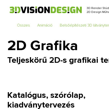
3D Render Stúd
2D Design Műhe
Összes
Animáció
Belsőépítészeti 3D látványt
2D Grafika
Teljeskörű 2D-s grafikai t
Katalógus, szórólap,
kiadványtervezés