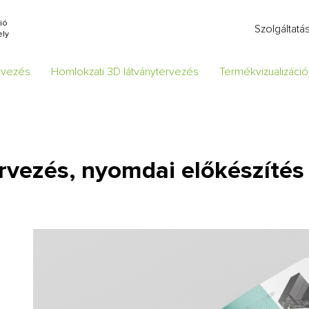
ió
Szolgáltatá
ly
ervezés
Homlokzati 3D látványtervezés
Termékvizualizáció
ervezés, nyomdai előkészítés