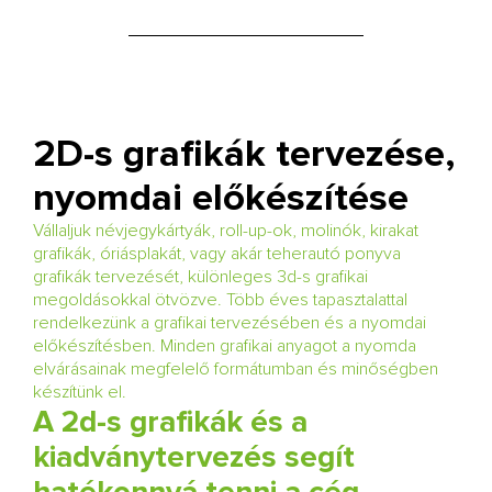
2D-s grafikák tervezése,
nyomdai előkészítés e
Vállaljuk névjegykártyák, roll-up-ok, molinók, kirakat
grafikák, óriásplakát, vagy akár teherautó ponyva
grafikák tervezését, különleges 3d-s grafikai
megoldásokkal ötvözve. Több éves tapasztalattal
rendelkezünk a grafikai tervezésében és a nyomdai
előkészítésben. Minden grafikai anyagot a nyomda
elvárásainak megfelelő formátumban és minőségben
készítünk el.
A 2d-s grafikák és a
kiadványtervezés segít
hatékonnyá tenni a cég