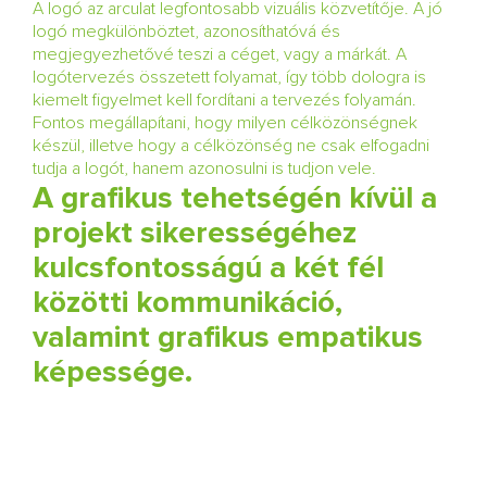
A logó az arculat legfontosabb vizuális közvetítője. A jó
logó megkülönböztet, azonosíthatóvá és
megjegyezhetővé teszi a céget, vagy a márkát. A
logótervezés összetett folyamat, így több dologra is
kiemelt figyelmet kell fordítani a tervezés folyamán.
Fontos megállapítani, hogy milyen célközönségnek
készül, illetve hogy a célközönség ne csak elfogadni
tudja a logót, hanem azonosulni is tudjon vele.
A grafikus tehetségén kívül a
projekt sikerességéhez
kulcsfontosságú a két fél
közötti kommunikáció,
valamint grafikus empatikus
képessége.