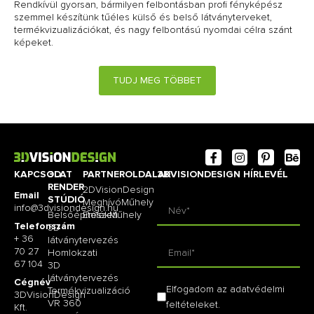
Rendkívül gyorsan, bármilyen felbontásban profi fényképész
szemmel készítünk tűéles külső és belső látványterveket,
termékvizualizációkat, és nagy felbontású nyomdai célra szánt
képeket.
TUDJ MEG TÖBBET
KAPCSOLAT
3D
PARTNEROLDALAK
3DVISIONDESIGN HÍRLEVÉL
RENDER
2DVisionDesign
Email
STÚDIÓ
MeghívóMűhely
info@3dvisiondesign.hu
Belsőépítészeti
EmlékMűhely
Telefonszám
3D
+ 36
látványtervezés
70 27
Homlokzati
67 104
3D
látványtervezés
Cégnév
Elfogadom az adatvédelmi
Termékvizualizáció
3DVisionDesign
VR 360
feltételeket.
Kft.