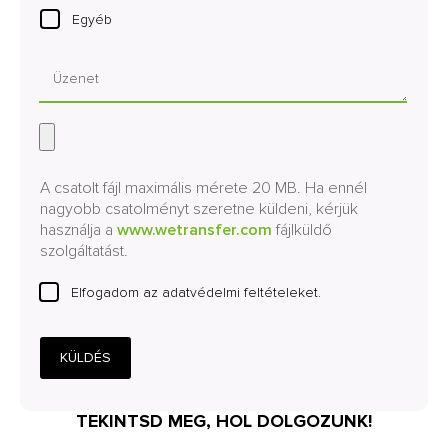
Egyéb
A csatolt fájl maximális mérete 20 MB. Ha ennél
nagyobb csatolményt szeretne küldeni, kérjük
használja a
www.wetransfer.com
fájlküldő
szolgáltatást.
Elfogadom az adatvédelmi feltételeket.
KÜLDÉS
TEKINTSD MEG, HOL DOLGOZUNK!