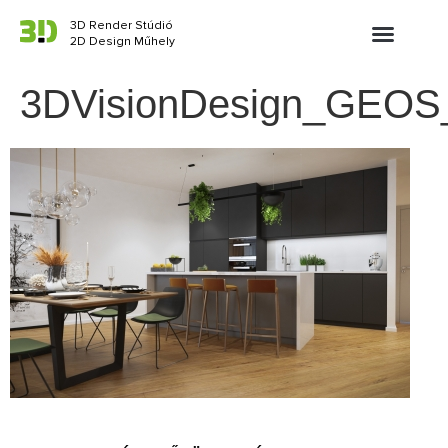
3D Render Stúdió
2D Design Műhely
3DVisionDesign_GEOS_E