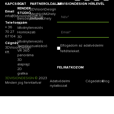
KAPCSOLAT
3D
PARTNEROLDALAK
3DVISIONDESIGN HÍRLEVÉL
RENDER
2DVisionDesign
Email
STÚDIÓ
MeghívóMűhely
info@3dvisiondesign.hu
Belsőépítészeti
EmlékMűhely
Telefonszám
3D
+ 36
látványtervezés
70 27
Homlokzati
67 104
3D
látványtervezés
Cégnév
Elfogadom az adatvédelmi
Termékvizualizáció
3DVisionDesign
VR 360
feltételeket.
Kft.
panoráma
3D
alaprajz
FELIRATKOZOM
2D
grafika
3DVISIONDESIGN ©
2023
Adatvédelmi
Cégadatok
Blog
Minden jog fenntartva!
nyilatkozat