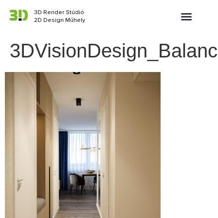
3D Render Stúdió
2D Design Műhely
3DVisionDesign_Balanc