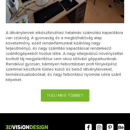
A látványtervek elkészítéséhez hatalmás számolási kapacitásra
van szükség. A gyorsaság és a megbízhatóság alap
követelmény, ezért renderfarmunkat kizárólag nagy
teljesítményű, és nagy számítási kapacitással rendelkező
számítógépekből hoztuk létre. A nagy kiterjedésű növényzettel
borított táj megjelenítése sem okoz kihívást gépparkunknak.
Rendkívül gyorsan, bármilyen felbontásban profi fényképész
szemmel készítünk tűéles külső és belső látványterveket,
termékvizualizációkat, és nagy felbontású nyomdai célra szánt
képeket.
TUDJ MEG TÖBBET