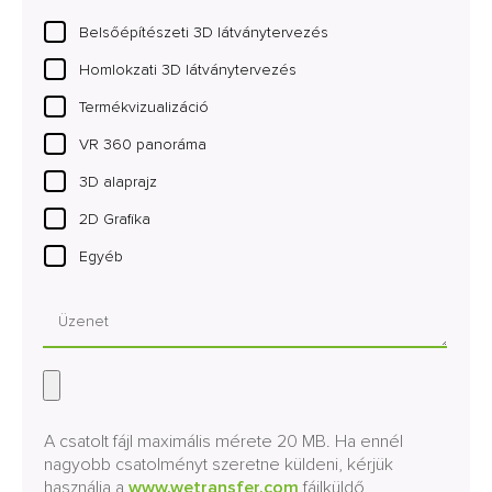
Belsőépítészeti 3D látványtervezés
Homlokzati 3D látványtervezés
Termékvizualizáció
VR 360 panoráma
3D alaprajz
2D Grafika
Egyéb
A csatolt fájl maximális mérete 20 MB. Ha ennél
nagyobb csatolményt szeretne küldeni, kérjük
használja a
www.wetransfer.com
fájlküldő