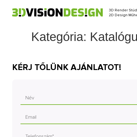
3D Render Stúd
2D Design Műhe
Kategória:
Katalóg
KÉRJ TŐLÜNK AJÁNLATOT!