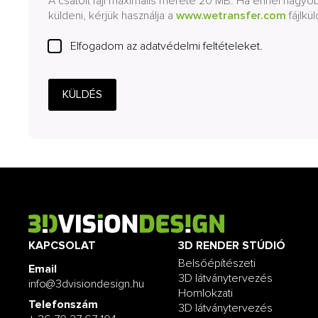
A csatolt fájl maximális mérete 20 MB. Ha ennél nagy
küldeni, kérjük használja a
www.wetransfer.com
fájlkül
Elfogadom az adatvédelmi feltételeket.
KÜLDÉS
KAPCSOLAT
3D RENDER STÚDIÓ
Belsőépítészeti
Email
3D látványtervezés
info@3dvisiondesign.hu
Homlokzati
Telefonszám
3D látványtervezés