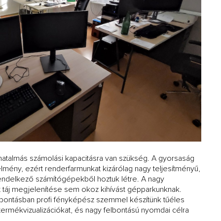
hatalmás számolási kapacitásra van szükség. A gyorsaság
mény, ezért renderfarmunkat kizárólag nagy teljesítményű,
rendelkező számítógépekből hoztuk létre. A nagy
tt táj megjelenítése sem okoz kihívást gépparkunknak.
lbontásban profi fényképész szemmel készítünk tűéles
termékvizualizációkat, és nagy felbontású nyomdai célra