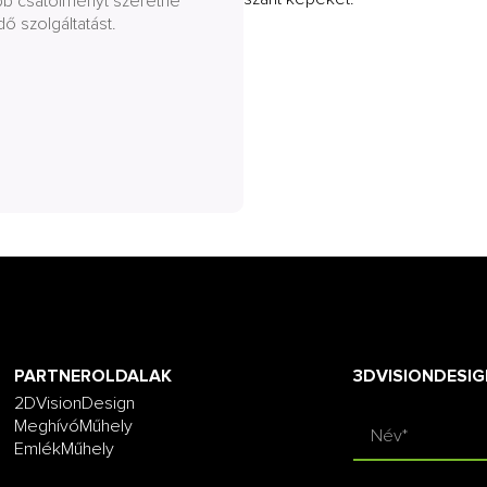
obb csatolményt szeretne
dő szolgáltatást.
PARTNEROLDALAK
3DVISIONDESIG
2DVisionDesign
MeghívóMűhely
EmlékMűhely