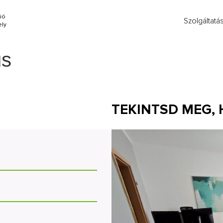
ió
Szolgáltatá
ly
us
TEKINTSD MEG,