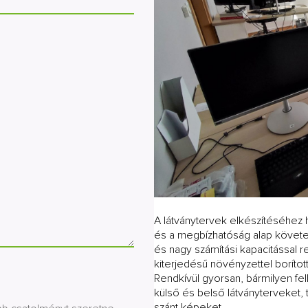
A látványtervek elkészítéséhez 
és a megbízhatóság alap követel
és nagy számítási kapacitással 
kiterjedésű növényzettel boríto
Rendkívül gyorsan, bármilyen fe
külső és belső látványterveket, 
szánt képeket.