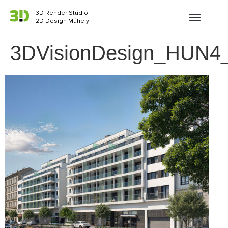
3D Render Stúdió
2D Design Műhely
3DVisionDesign_HUN4_L