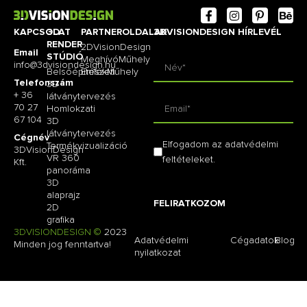
KAPCSOLAT
3D
PARTNEROLDALAK
3DVISIONDESIGN HÍRLEVÉL
RENDER
2DVisionDesign
Email
STÚDIÓ
MeghívóMűhely
info@3dvisiondesign.hu
Belsőépítészeti
EmlékMűhely
Telefonszám
3D
+ 36
látványtervezés
70 27
Homlokzati
67 104
3D
látványtervezés
Cégnév
Elfogadom az adatvédelmi
Termékvizualizáció
3DVisionDesign
VR 360
feltételeket.
Kft.
panoráma
3D
alaprajz
FELIRATKOZOM
2D
grafika
3DVISIONDESIGN ©
2023
Adatvédelmi
Cégadatok
Blog
Minden jog fenntartva!
nyilatkozat