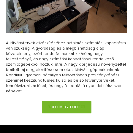
A látványtervek elkészítéséhez hatalmás számolási kapacitásra
van szükség. A gyorsaság és a megbízhatóság alap
követelmény, ezért renderfarmunkat kizárólag nagy
teljesítményű, és nagy számítási kapacitással rendelkező
számítógépekből hoztuk létre. A nagy kiterjedésű növényzettel
borított táj megjelenítése sem okoz kihívást gépparkunknak.
Rendkívül gyorsan, bármilyen felbontásban profi fényképész
szemmel készítünk tűéles külső és belső látványterveket,
termékvizualizációkat, és nagy felbontású nyomdai célra szánt
képeket.
TUDJ MEG TÖBBET