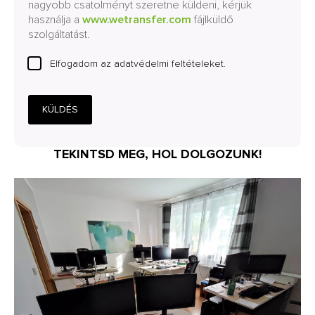
nagyobb csatolményt szeretne küldeni, kérjük
használja a
www.wetransfer.com
fájlküldő
szolgáltatást.
Elfogadom az adatvédelmi feltételeket.
KÜLDÉS
TEKINTSD MEG, HOL DOLGOZUNK!