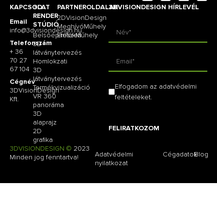
KAPCSOLAT
3D
PARTNEROLDALAK
3DVISIONDESIGN HÍRLEVÉL
RENDER
2DVisionDesign
Email
STÚDIÓ
MeghívóMűhely
info@3dvisiondesign.hu
Belsőépítészeti
EmlékMűhely
Telefonszám
3D
+ 36
látványtervezés
70 27
Homlokzati
67 104
3D
látványtervezés
Cégnév
Elfogadom az adatvédelmi
Termékvizualizáció
3DVisionDesign
VR 360
feltételeket.
Kft.
panoráma
3D
alaprajz
FELIRATKOZOM
2D
grafika
3DVISIONDESIGN ©
2023
Adatvédelmi
Cégadatok
Blog
Minden jog fenntartva!
nyilatkozat