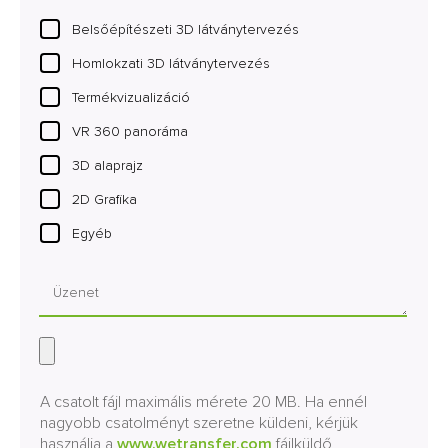
Belsőépítészeti 3D látványtervezés
Homlokzati 3D látványtervezés
Termékvizualizáció
VR 360 panoráma
3D alaprajz
2D Grafika
Egyéb
A csatolt fájl maximális mérete 20 MB. Ha ennél
nagyobb csatolményt szeretne küldeni, kérjük
használja a
www.wetransfer.com
fájlküldő