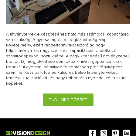
A látványtervek elkészítéséhez hatalmás számolási kapacitásra
van szükség. A gyorsaság és a megbízhatóság alap
követelmény, ezért renderfarmunkat kizárólag nagy
teljesítményű, és nagy számítási kapacitással rendelkező
számítógépekből hoztuk létre. A nagy kiterjedésű növényzettel
borított táj megjelenítése sem okoz kihívást gépparkunknak.
Rendkívül gyorsan, bármilyen felbontásban profi fényképész
szemmel készítünk tűéles külső és belső látványterveket,
termékvizualizációkat, és nagy felbontású nyomdai célra szánt
képeket.
TUDJ MEG TÖBBET