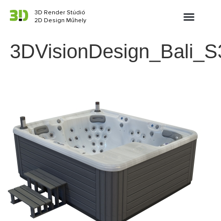
3D Render Stúdió
2D Design Műhely
3DVisionDesign_Bali_S3