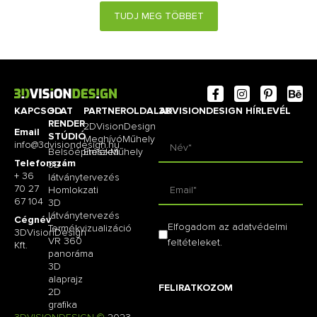
TUDJ MEG TÖBBET
KAPCSOLAT
3D
PARTNEROLDALAK
3DVISIONDESIGN HÍRLEVÉL
RENDER
2DVisionDesign
Email
STÚDIÓ
MeghívóMűhely
info@3dvisiondesign.hu
Belsőépítészeti
EmlékMűhely
Telefonszám
3D
+ 36
látványtervezés
70 27
Homlokzati
67 104
3D
látványtervezés
Cégnév
Elfogadom az adatvédelmi
Termékvizualizáció
3DVisionDesign
VR 360
feltételeket.
Kft.
panoráma
3D
alaprajz
FELIRATKOZOM
2D
grafika