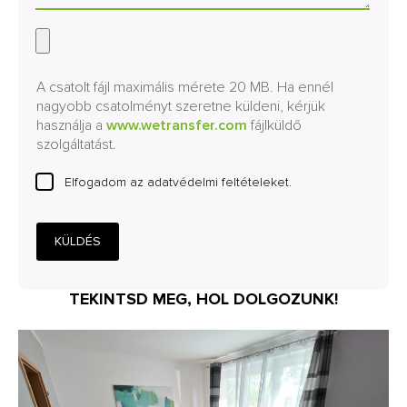
A csatolt fájl maximális mérete 20 MB. Ha ennél
nagyobb csatolményt szeretne küldeni, kérjük
használja a
www.wetransfer.com
fájlküldő
szolgáltatást.
Elfogadom az adatvédelmi feltételeket.
KÜLDÉS
TEKINTSD MEG, HOL DOLGOZUNK!