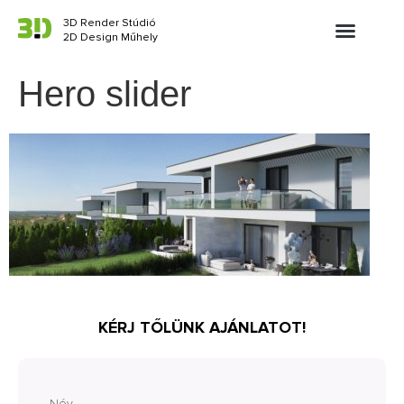
3D Render Stúdió
2D Design Műhely
Hero slider
KÉRJ TŐLÜNK AJÁNLATOT!