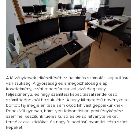
A látványtervek elkészítéséhez hatalmás számolási kapacitásra
van szükség. A gyorsaság és a megbízhatóság alap
követelmény, ezért renderfarmunkat kizárólag nagy
teljesítményű, és nagy számítási kapacitással rendelkező
számítógépekből hoztuk létre. A nagy kiterjedésű növényzettel
borított táj megjelenítése sem okoz kihívást gépparkunknak.
Rendkívül gyorsan, bármilyen felbontásban profi fényképész
szemmel készítünk tűéles külső és belső látványterveket,
termékvizualizációkat, és nagy felbontású nyomdai célra szánt
képeket.