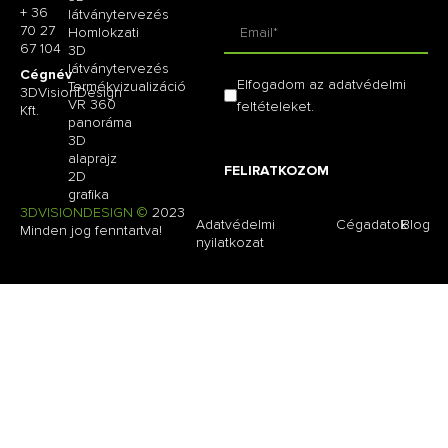
+ 36
látványtervezés
70 27
Homlokzati
67 104
3D
látványtervezés
Cégnév
Elfogadom az adatvédelmi
Termékvizualizáció
3DVisionDesign
VR 360
feltételeket.
Kft.
panoráma
3D
alaprajz
FELIRATKOZOM
2D
grafika
3DVISIONDESIGN ©
2023
Adatvédelmi
Cégadatok
Blog
Minden jog fenntartva!
nyilatkozat