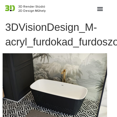
3D Render Stúdió
2D Design Műhely
3DVisionDesign_M-
acryl_furdokad_furdosz