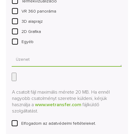
Termékvizualizáció
VR 360 panoráma
3D alaprajz
2D Grafika
Egyéb
A csatolt fájl maximális mérete 20 MB. Ha ennél
nagyobb csatolményt szeretne küldeni, kérjük
használja a
www.wetransfer.com
fájlküldő
szolgáltatást.
Elfogadom az adatvédelmi feltételeket.