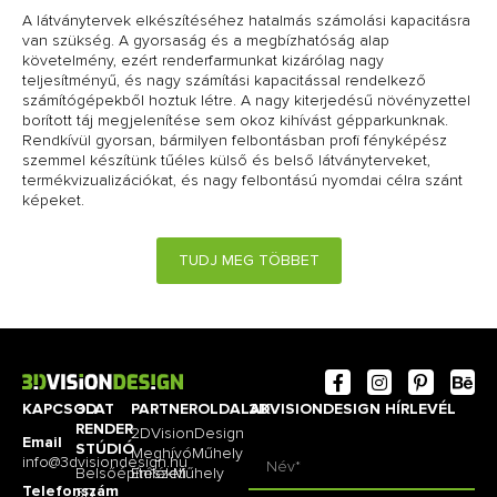
A látványtervek elkészítéséhez hatalmás számolási kapacitásra
van szükség. A gyorsaság és a megbízhatóság alap
követelmény, ezért renderfarmunkat kizárólag nagy
teljesítményű, és nagy számítási kapacitással rendelkező
számítógépekből hoztuk létre. A nagy kiterjedésű növényzettel
borított táj megjelenítése sem okoz kihívást gépparkunknak.
Rendkívül gyorsan, bármilyen felbontásban profi fényképész
szemmel készítünk tűéles külső és belső látványterveket,
termékvizualizációkat, és nagy felbontású nyomdai célra szánt
képeket.
TUDJ MEG TÖBBET
KAPCSOLAT
3D
PARTNEROLDALAK
3DVISIONDESIGN HÍRLEVÉL
RENDER
2DVisionDesign
Email
STÚDIÓ
MeghívóMűhely
info@3dvisiondesign.hu
Belsőépítészeti
EmlékMűhely
Telefonszám
3D