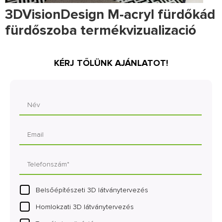
3DVisionDesign M-acryl fürdőkád
fürdőszoba termékvizualizació
KÉRJ TŐLÜNK AJÁNLATOT!
Belsőépítészeti 3D látványtervezés
Homlokzati 3D látványtervezés