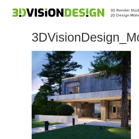
3D Render Stúd
2D Design Műhe
3DVisionDesign_Mo