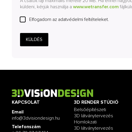
A csatolt fájl maximális mérete 20 MB. Ha ennél nagy
küldeni, kérjük használja a
www.wetransfer.com
fájlkül
Elfogadom az adatvédelmi feltételeket.
KÜLDÉS
KAPCSOLAT
3D RENDER STÚDIÓ
Belsőépítészeti
Email
3D látványtervezés
info@3dvisiondesign.hu
Homlokzati
Telefonszám
3D látványtervezés