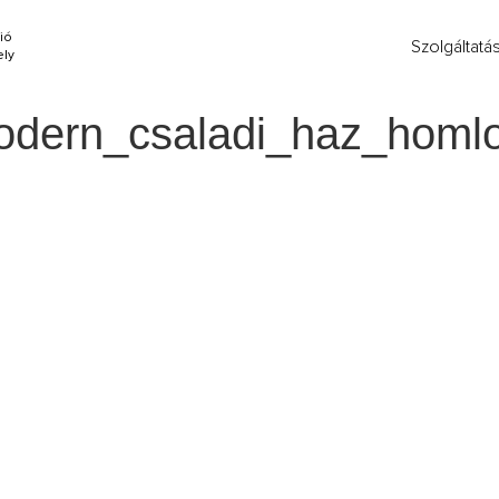
ió
Szolgáltatá
ly
dern_csaladi_haz_homlok