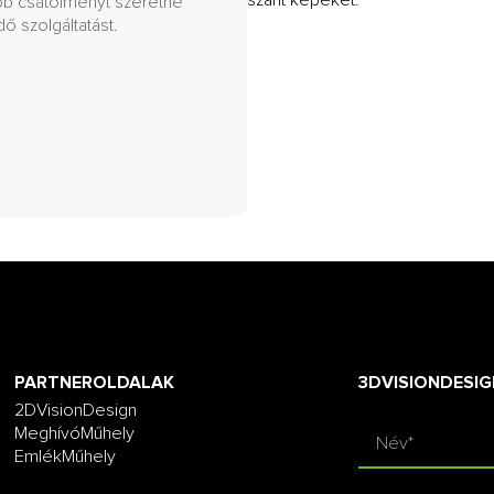
obb csatolményt szeretne
dő szolgáltatást.
PARTNEROLDALAK
3DVISIONDESIG
2DVisionDesign
MeghívóMűhely
EmlékMűhely