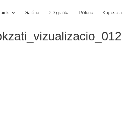
saink
Galéria
2D grafika
Rólunk
Kapcsolat
zati_vizualizacio_012