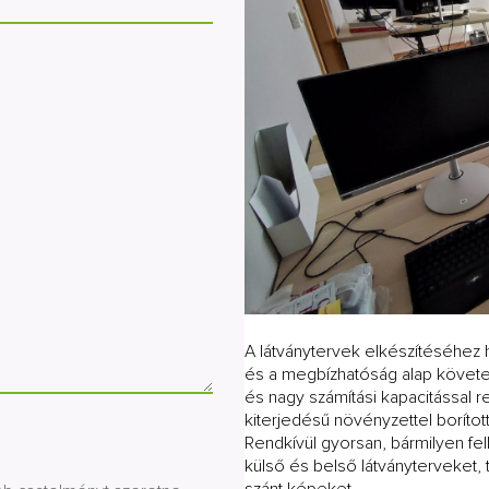
A látványtervek elkészítéséhez 
és a megbízhatóság alap követel
és nagy számítási kapacitással 
kiterjedésű növényzettel boríto
Rendkívül gyorsan, bármilyen fe
külső és belső látványterveket, 
szánt képeket.