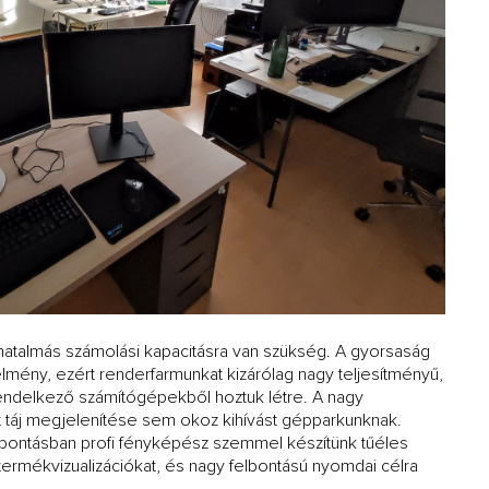
hatalmás számolási kapacitásra van szükség. A gyorsaság
mény, ezért renderfarmunkat kizárólag nagy teljesítményű,
rendelkező számítógépekből hoztuk létre. A nagy
tt táj megjelenítése sem okoz kihívást gépparkunknak.
lbontásban profi fényképész szemmel készítünk tűéles
termékvizualizációkat, és nagy felbontású nyomdai célra