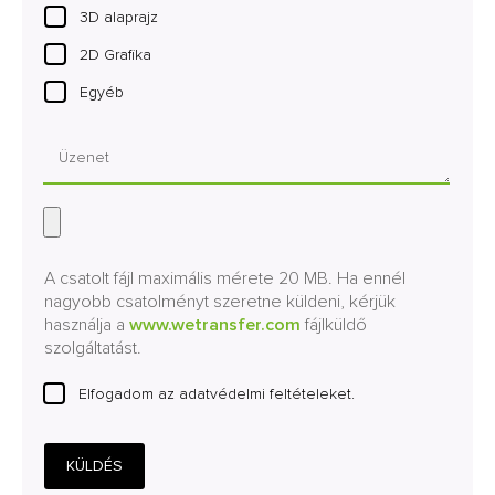
3D alaprajz
2D Grafika
Egyéb
A csatolt fájl maximális mérete 20 MB. Ha ennél
nagyobb csatolményt szeretne küldeni, kérjük
használja a
www.wetransfer.com
fájlküldő
szolgáltatást.
Elfogadom az adatvédelmi feltételeket.
KÜLDÉS