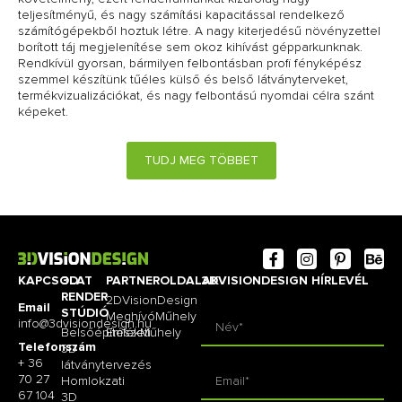
teljesítményű, és nagy számítási kapacitással rendelkező
számítógépekből hoztuk létre. A nagy kiterjedésű növényzettel
borított táj megjelenítése sem okoz kihívást gépparkunknak.
Rendkívül gyorsan, bármilyen felbontásban profi fényképész
szemmel készítünk tűéles külső és belső látványterveket,
termékvizualizációkat, és nagy felbontású nyomdai célra szánt
képeket.
TUDJ MEG TÖBBET
KAPCSOLAT
3D
PARTNEROLDALAK
3DVISIONDESIGN HÍRLEVÉL
RENDER
2DVisionDesign
Email
STÚDIÓ
MeghívóMűhely
info@3dvisiondesign.hu
Belsőépítészeti
EmlékMűhely
Telefonszám
3D
+ 36
látványtervezés
70 27
Homlokzati
67 104
3D