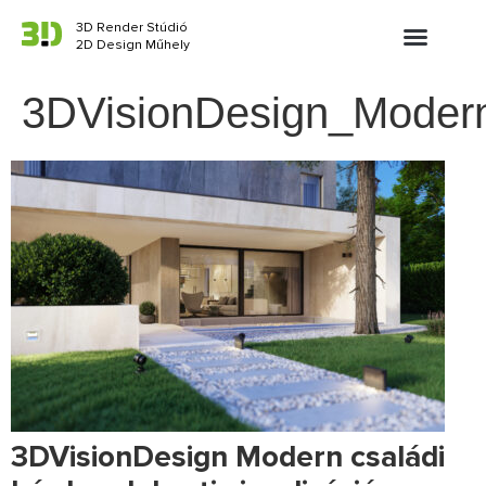
3D Render Stúdió
2D Design Műhely
3DVisionDesign_Modern
3DVisionDesign Modern családi