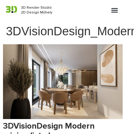
3D Render Stúdió
2D Design Műhely
3DVisionDesign_Modern_
3DVisionDesign Modern