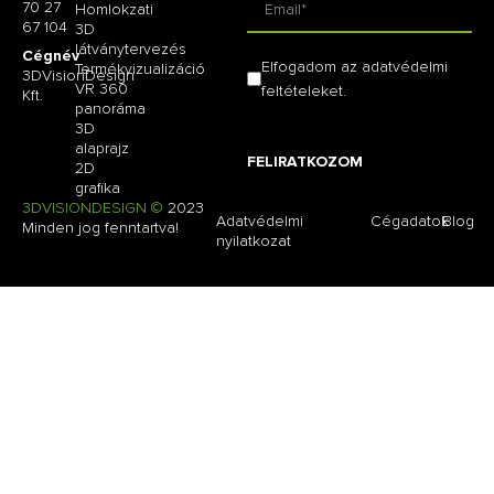
70 27
Homlokzati
67 104
3D
látványtervezés
Cégnév
Elfogadom az adatvédelmi
Termékvizualizáció
3DVisionDesign
VR 360
feltételeket.
Kft.
panoráma
3D
alaprajz
FELIRATKOZOM
2D
grafika
3DVISIONDESIGN ©
2023
Adatvédelmi
Cégadatok
Blog
Minden jog fenntartva!
nyilatkozat