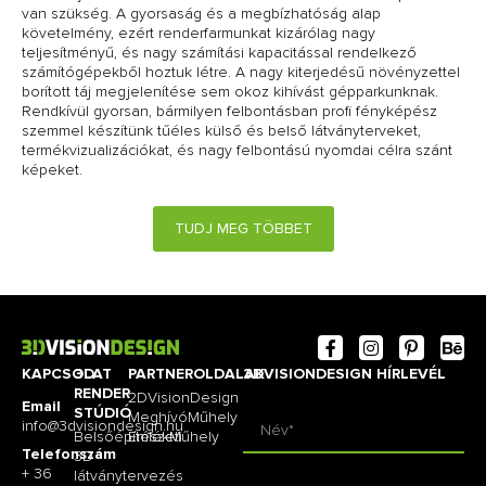
van szükség. A gyorsaság és a megbízhatóság alap
követelmény, ezért renderfarmunkat kizárólag nagy
teljesítményű, és nagy számítási kapacitással rendelkező
számítógépekből hoztuk létre. A nagy kiterjedésű növényzettel
borított táj megjelenítése sem okoz kihívást gépparkunknak.
Rendkívül gyorsan, bármilyen felbontásban profi fényképész
szemmel készítünk tűéles külső és belső látványterveket,
termékvizualizációkat, és nagy felbontású nyomdai célra szánt
képeket.
TUDJ MEG TÖBBET
KAPCSOLAT
3D
PARTNEROLDALAK
3DVISIONDESIGN HÍRLEVÉL
RENDER
2DVisionDesign
Email
STÚDIÓ
MeghívóMűhely
info@3dvisiondesign.hu
Belsőépítészeti
EmlékMűhely
Telefonszám
3D
+ 36
látványtervezés