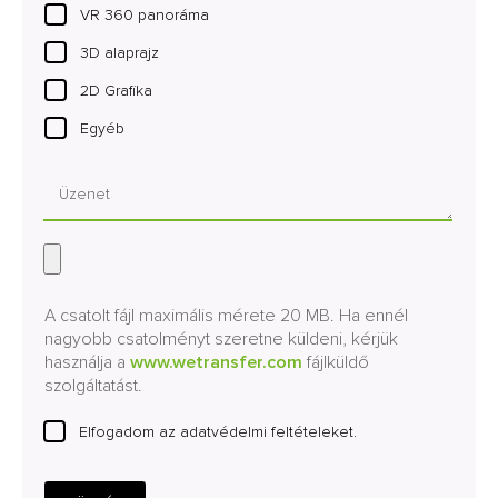
VR 360 panoráma
3D alaprajz
2D Grafika
Egyéb
A csatolt fájl maximális mérete 20 MB. Ha ennél
nagyobb csatolményt szeretne küldeni, kérjük
használja a
www.wetransfer.com
fájlküldő
szolgáltatást.
Elfogadom az adatvédelmi feltételeket.