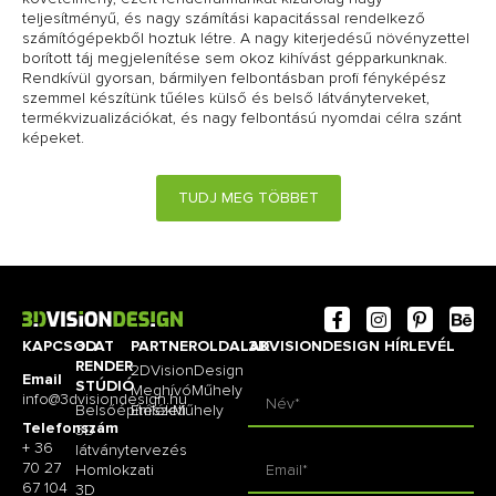
teljesítményű, és nagy számítási kapacitással rendelkező
számítógépekből hoztuk létre. A nagy kiterjedésű növényzettel
borított táj megjelenítése sem okoz kihívást gépparkunknak.
Rendkívül gyorsan, bármilyen felbontásban profi fényképész
szemmel készítünk tűéles külső és belső látványterveket,
termékvizualizációkat, és nagy felbontású nyomdai célra szánt
képeket.
TUDJ MEG TÖBBET
KAPCSOLAT
3D
PARTNEROLDALAK
3DVISIONDESIGN HÍRLEVÉL
RENDER
2DVisionDesign
Email
STÚDIÓ
MeghívóMűhely
info@3dvisiondesign.hu
Belsőépítészeti
EmlékMűhely
Telefonszám
3D
+ 36
látványtervezés
70 27
Homlokzati
67 104
3D