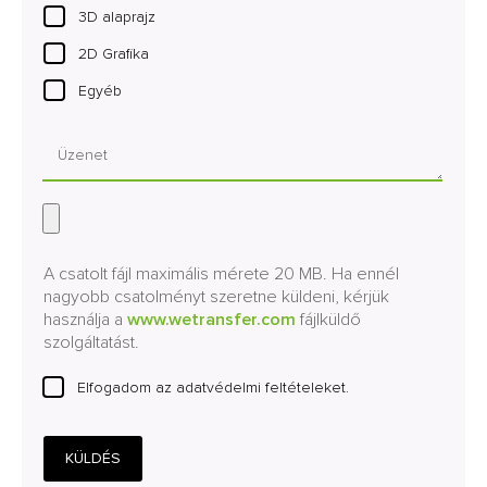
3D alaprajz
2D Grafika
Egyéb
A csatolt fájl maximális mérete 20 MB. Ha ennél
nagyobb csatolményt szeretne küldeni, kérjük
használja a
www.wetransfer.com
fájlküldő
szolgáltatást.
Elfogadom az adatvédelmi feltételeket.
KÜLDÉS