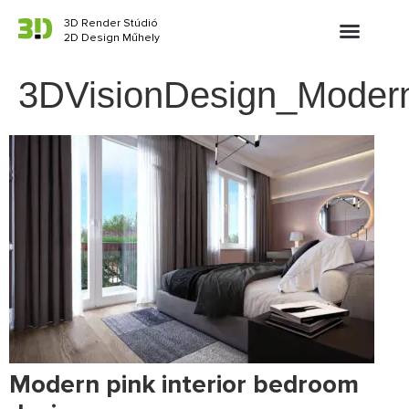
3D Render Stúdió
2D Design Műhely
3DVisionDesign_Modern
Modern pink interior bedroom