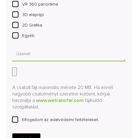
VR 360 panoráma
3D alaprajz
2D Grafika
Egyéb
A csatolt fájl maximális mérete 20 MB. Ha ennél
nagyobb csatolményt szeretne küldeni, kérjük
használja a
www.wetransfer.com
fájlküldő
szolgáltatást.
Elfogadom az adatvédelmi feltételeket.