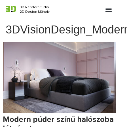
3D Render Stúdió
2D Design Műhely
3DVisionDesign_Modern
Modern púder színű halószoba