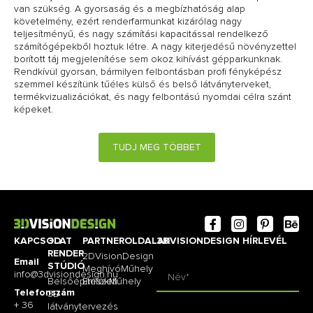
van szükség. A gyorsaság és a megbízhatóság alap
követelmény, ezért renderfarmunkat kizárólag nagy
teljesítményű, és nagy számítási kapacitással rendelkező
számítógépekből hoztuk létre. A nagy kiterjedésű növényzettel
borított táj megjelenítése sem okoz kihívást gépparkunknak.
Rendkívül gyorsan, bármilyen felbontásban profi fényképész
szemmel készítünk tűéles külső és belső látványterveket,
termékvizualizációkat, és nagy felbontású nyomdai célra szánt
képeket.
TUDJ MEG TÖBBET
KAPCSOLAT
3D
PARTNEROLDALAK
3DVISIONDESIGN HÍRLEVÉL
RENDER
2DVisionDesign
Email
STÚDIÓ
MeghívóMűhely
info@3dvisiondesign.hu
Belsőépítészeti
EmlékMűhely
Telefonszám
3D
+ 36
látványtervezés