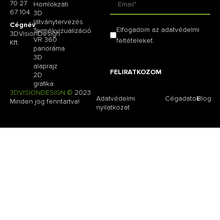
70 27
Homlokzati
67 104
3D
látványtervezés
Cégnév
Elfogadom az adatvédelmi
Termékvizualizáció
3DVisionDesign
VR 360
feltételeket.
Kft.
panoráma
3D
alaprajz
FELIRATKOZOM
2D
grafika
3DVISIONDESIGN ©
2023
Adatvédelmi
Cégadatok
Blog
Minden jog fenntartva!
nyilatkozat