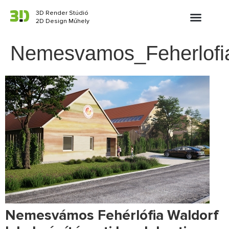
3D Render Stúdió
2D Design Műhely
Nemesvamos_Feherlofia
Nemesvámos Fehérlófia Waldorf