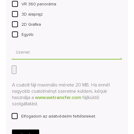
VR 360 panoráma
3D alaprajz
2D Grafika
Egyéb
A csatolt fájl maximális mérete 20 MB. Ha ennél
nagyobb csatolményt szeretne küldeni, kérjük
használja a
www.wetransfer.com
fájlküldő
szolgáltatást.
Elfogadom az adatvédelmi feltételeket.