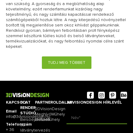
van szükség. A gyorsaság és a megbízhatóság alap
követelmény, ezért renderfarmunkat kizárólag nagy
teljesítményű, és nagy számítási kapacitással rendelkező
számítógépekből hoztuk létre. A nagy kiterjedésű növényzettel
borított táj megjelenítése sem okoz kihívást gépparkunknak.
Rendkívül gyorsan, bármilyen felbontásban profi fényképész
szemmel készítünk tűéles külső és belső látványterveket,
termékvizualizációkat, és nagy felbontású nyomdai célra szánt
képeket.
TUDJ MEG TÖBBET
KAPCSOLAT
3D
PARTNEROLDALAK
3DVISIONDESIGN HÍRLEVÉL
RENDER
2DVisionDesign
Email
STÚDIÓ
MeghívóMűhely
info@3dvisiondesign.hu
Belsőépítészeti
EmlékMűhely
Telefonszám
3D
+ 36
látványtervezés