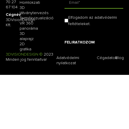
70 27
Homlokzati
67 104
3D
látványtervezés
Cégnév
Elfogadom az adatvédelmi
Termékvizualizáció
3DVisionDesign
VR 360
feltételeket.
Kft.
panoráma
3D
alaprajz
FELIRATKOZOM
2D
grafika
3DVISIONDESIGN ©
2023
Adatvédelmi
Cégadatok
Blog
Minden jog fenntartva!
nyilatkozat