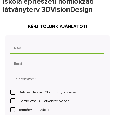
Iskola építészeti homlokzati
látványterv 3DVisionDesign
KÉRJ TŐLÜNK AJÁNLATOT!
Belsőépítészeti 3D látványtervezés
Homlokzati 3D látványtervezés
Termékvizualizáció