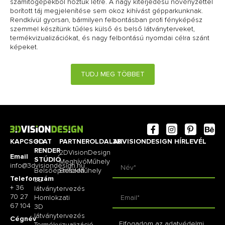
számítógépekből hoztuk létre. A nagy kiterjedésű növényzettel
borított táj megjelenítése sem okoz kihívást gépparkunknak.
Rendkívül gyorsan, bármilyen felbontásban profi fényképész
szemmel készítünk tűéles külső és belső látványterveket,
termékvizualizációkat, és nagy felbontású nyomdai célra szánt
képeket.
TUDJ MEG TÖBBET
KAPCSOLAT
3D
PARTNEROLDALAK
3DVISIONDESIGN HÍRLEVÉL
RENDER
2DVisionDesign
Email
STÚDIÓ
MeghívóMűhely
info@3dvisiondesign.hu
Belsőépítészeti
EmlékMűhely
Telefonszám
3D
+ 36
látványtervezés
70 27
Homlokzati
67 104
3D
látványtervezés
Cégnév
Elfogadom az adatvédelmi
Termékvizualizáció