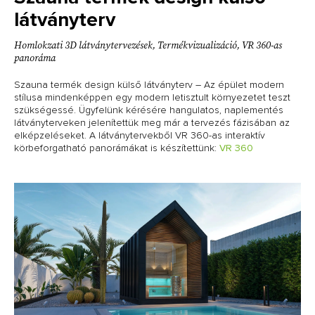
látványterv
Homlokzati 3D látványtervezések
,
Termékvizualizáció
,
VR 360-as
panoráma
Szauna termék design külső látványterv – Az épület modern
stílusa mindenképpen egy modern letisztult környezetet teszt
szükségessé. Ügyfelünk kérésére hangulatos, naplementés
látványterveken jelenítettük meg már a tervezés fázisában az
elképzeléseket. A látványtervekből VR 360-as interaktív
körbeforgatható panorámákat is készítettünk:
VR 360