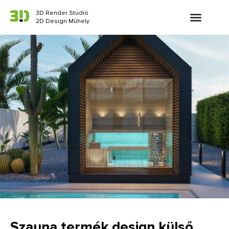
3D Render Stúdió
2D Design Műhely
Szauna termék design külső