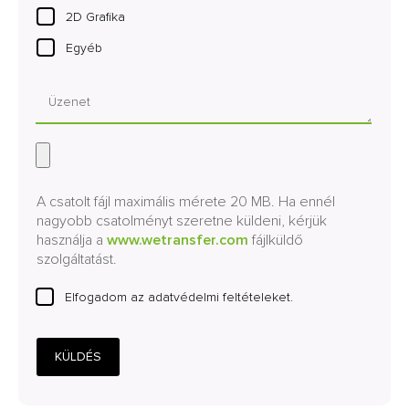
2D Grafika
Egyéb
A csatolt fájl maximális mérete 20 MB. Ha ennél
nagyobb csatolményt szeretne küldeni, kérjük
használja a
www.wetransfer.com
fájlküldő
szolgáltatást.
Elfogadom az adatvédelmi feltételeket.
KÜLDÉS