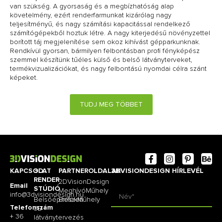
van szükség. A gyorsaság és a megbízhatóság alap
követelmény, ezért renderfarmunkat kizárólag nagy
teljesítményű, és nagy számítási kapacitással rendelkező
számítógépekből hoztuk létre. A nagy kiterjedésű növényzettel
borított táj megjelenítése sem okoz kihívást gépparkunknak.
Rendkívül gyorsan, bármilyen felbontásban profi fényképész
szemmel készítünk tűéles külső és belső látványterveket,
termékvizualizációkat, és nagy felbontású nyomdai célra szánt
képeket.
TUDJ MEG TÖBBET
KAPCSOLAT
3D
PARTNEROLDALAK
3DVISIONDESIGN HÍRLEVÉL
RENDER
2DVisionDesign
Email
STÚDIÓ
MeghívóMűhely
info@3dvisiondesign.hu
Belsőépítészeti
EmlékMűhely
Telefonszám
3D
+ 36
látványtervezés