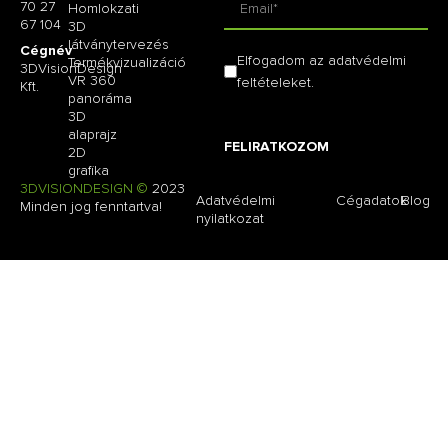
70 27
Homlokzati
67 104
3D
látványtervezés
Cégnév
Elfogadom az adatvédelmi
Termékvizualizáció
3DVisionDesign
VR 360
feltételeket.
Kft.
panoráma
3D
alaprajz
FELIRATKOZOM
2D
grafika
3DVISIONDESIGN ©
2023
Adatvédelmi
Cégadatok
Blog
Minden jog fenntartva!
nyilatkozat