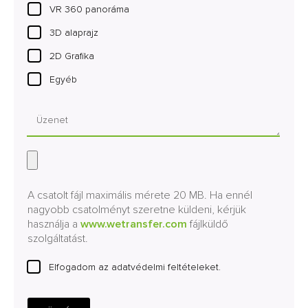
VR 360 panoráma
3D alaprajz
2D Grafika
Egyéb
A csatolt fájl maximális mérete 20 MB. Ha ennél
nagyobb csatolményt szeretne küldeni, kérjük
használja a
www.wetransfer.com
fájlküldő
szolgáltatást.
Elfogadom az adatvédelmi feltételeket.