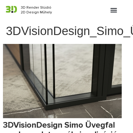
3D Render Stúdió
2D Design Műhely
3DVisionDesign_Simo_Üv
3DVisionDesign Simo Üvegfal