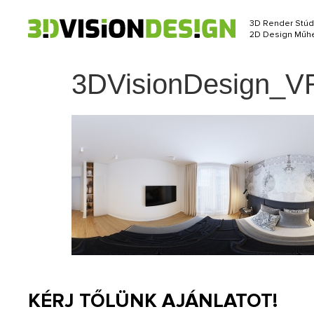
3D Render Stúd
2D Design Műhe
3DVisionDesign_VR
KÉRJ TŐLÜNK AJÁNLATOT!