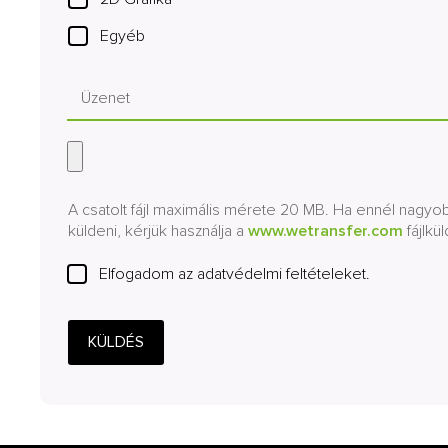
Egyéb
A csatolt fájl maximális mérete 20 MB. Ha ennél nagy
küldeni, kérjük használja a
www.wetransfer.com
fájlkül
Elfogadom az adatvédelmi feltételeket.
KÜLDÉS