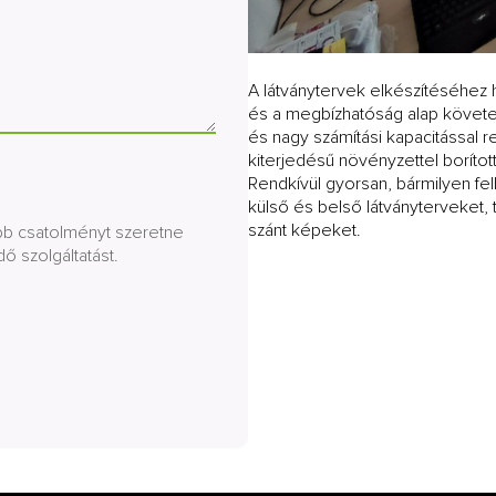
A látványtervek elkészítéséhez 
és a megbízhatóság alap követel
és nagy számítási kapacitással 
kiterjedésű növényzettel boríto
Rendkívül gyorsan, bármilyen fe
külső és belső látványterveket, 
szánt képeket.
obb csatolményt szeretne
dő szolgáltatást.