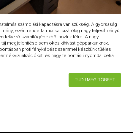
hatalmás számolási kapacitásra van szükség. A gyorsaság
mény, ezért renderfarmunkat kizárólag nagy teljesítményű,
rendelkező számítógépekből hoztuk létre. A nagy
tt táj megjelenítése sem okoz kihívást gépparkunknak.
lbontásban profi fényképész szemmel készítünk tűéles
termékvizualizációkat, és nagy felbontású nyomdai célra
TUDJ MEG TÖBBET