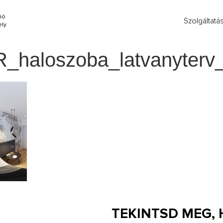
ió
Szolgáltatá
ly
_haloszoba_latvanyterv
TEKINTSD MEG,