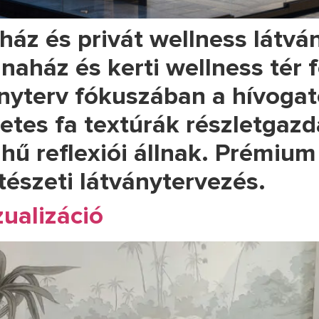
áz és privát wellness látvá
naház és kerti wellness tér 
ányterv fókuszában a hívogató
zetes fa textúrák részletgaz
hű reflexiói állnak. Prémiu
tészeti látványtervezés.
ualizáció