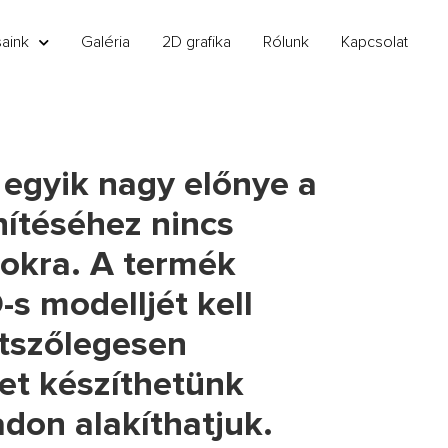
saink
Galéria
2D grafika
Rólunk
Kapcsolat
 egyik nagy előnye a
nítéséhez nincs
sokra. A termék
s modelljét kell
etszőlegesen
et készíthetünk
adon alakíthatjuk.