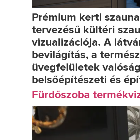
Prémium kerti szaunah
tervezésű kültéri szau
vizualizációja. A látv
bevilágítás, a termés
üvegfelületek valóság
belsőépítészeti és épí
Fürdőszoba termékviz