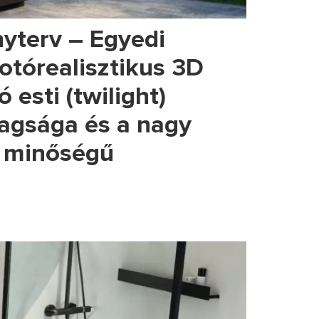
nyterv – Egyedi
fotórealisztikus 3D
 esti (twilight)
dagsága és a nagy
m minőségű