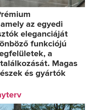
 Prémium
, amely az egyedi
sztók eleganciáját
ülönböző funkciójú
egfelületek, a
találkozását. Magas
tészek és gyártók
nyterv