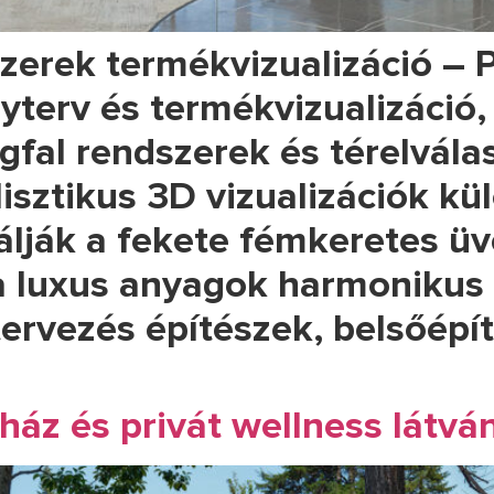
zerek termékvizualizáció –
nyterv és termékvizualizáció
fal rendszerek és térelvála
lisztikus 3D vizualizációk k
rálják a fekete fémkeretes üv
a luxus anyagok harmonikus 
ervezés építészek, belsőépí
áz és privát wellness látvá