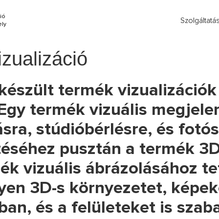
ió
Szolgáltatá
ly
zualizáció
készült termék vizualizációk
Egy termék vizuális megjele
ra, stúdióbérlésre, és fotó
téséhez pusztán a termék 3D-
ék vizuális ábrázolásához t
yen 3D-s környezetet, képek
ban, és a felületeket is szab