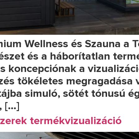
ium Wellness és Szauna a T
tészet és a háborítatlan ter
s koncepciónak a vizualizáci
rzés tökéletes megragadása v
tájba simuló, sötét tónusú é
, […]
zerek termékvizualizáció