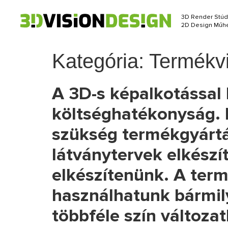
3D Render Stúd
2D Design Műhe
Kategória:
Termékvi
A 3D-s képalkotással 
költséghatékonyság. 
szükség termékgyártás
látványtervek elkészí
elkészítenünk. A term
használhatunk bármil
többféle szín változat