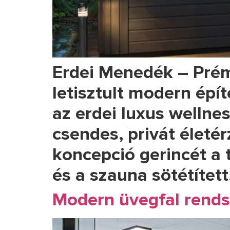
Erdei Menedék – Prém
letisztult modern épí
az erdei luxus wellnes
csendes, privát életé
koncepció gerincét a 
és a szauna sötétített
Modern üvegfal rends