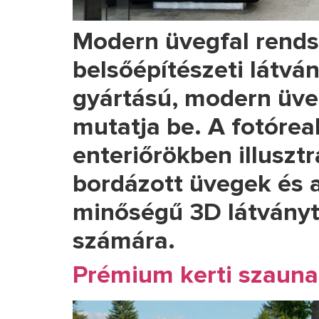
Modern üvegfal rends
belsőépítészeti látvá
gyártású, modern üveg
mutatja be. A fotórea
enteriőrökben illuszt
bordázott üvegek és 
minőségű 3D látványt
számára.
Prémium kerti szaunah