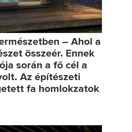
ermészetben – Ahol a
mészet összeér. Ennek
ója során a fő cél a
olt. Az építészeti
getett fa homlokzatok